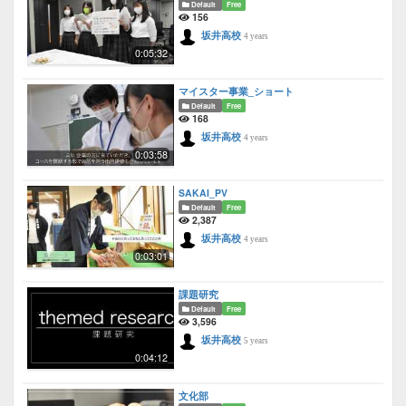
Default
Free
156
坂井高校
4 years
0:05:32
マイスター事業_ショート
Default
Free
168
坂井高校
4 years
0:03:58
SAKAI_PV
Default
Free
2,387
坂井高校
4 years
0:03:01
課題研究
Default
Free
3,596
坂井高校
5 years
0:04:12
文化部