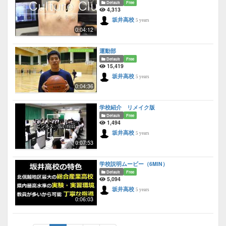
Default
Free
4,313
坂井高校
5 years
0:04:12
運動部
Default
Free
15,419
坂井高校
5 years
0:04:36
学校紹介 リメイク版
Default
Free
1,494
坂井高校
5 years
0:07:53
学校説明ムービー（6MIN）
Default
Free
5,094
坂井高校
5 years
0:06:03