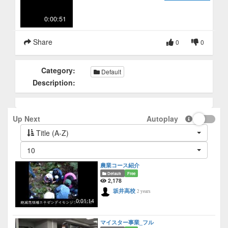
0:00:51
Share
0
0
Category:
Default
Description:
Up Next
Autoplay
Title (A-Z)
10
農業コース紹介
Default
Free
2,178
坂井高校
2 years
0:01:14
マイスター事業_フル