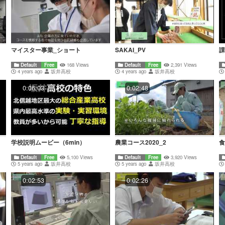
マイスター事業_ショート
SAKAI_PV
課
Default
Free
168 Views
Default
Free
2,391 Views
4 years ago
坂井高校
4 years ago
坂井高校
0:06:03
0:02:48
学校説明ムービー（6min）
農業コース2020_2
食
Default
Free
5,100 Views
Default
Free
3,920 Views
5 years ago
坂井高校
5 years ago
坂井高校
0:02:53
0:02:26