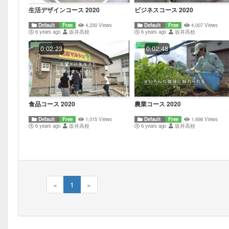
生活デザインコース 2020
ビジネスコース 2020
Default
Free
4,230 Views
Default
Free
4,007 Views
6 years ago
坂井高校
6 years ago
坂井高校
0:02:23
0:02:48
食品コース 2020
農業コース 2020
Default
Free
1,015 Views
Default
Free
1,698 Views
6 years ago
坂井高校
6 years ago
坂井高校
«
1
»