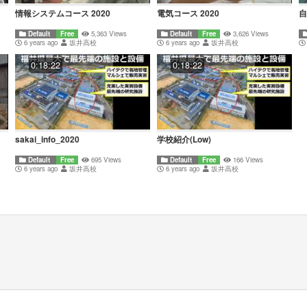
情報システムコース 2020
電気コース 2020
自
Default
Free
5,363 Views
Default
Free
3,626 Views
6 years ago
坂井高校
6 years ago
坂井高校
0:18:22
0:18:22
sakai_info_2020
学校紹介(Low)
Default
Free
695 Views
Default
Free
166 Views
6 years ago
坂井高校
6 years ago
坂井高校