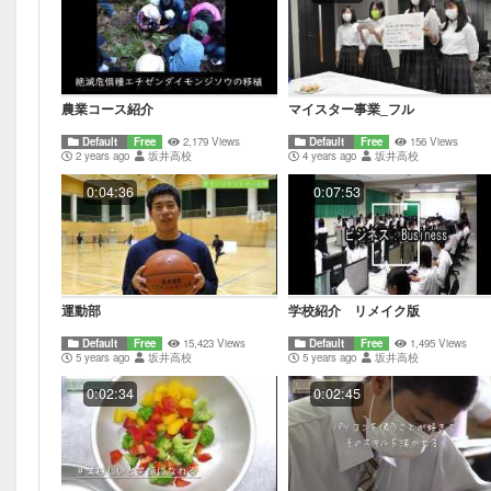
農業コース紹介
マイスター事業_フル
Default
Free
2,179 Views
Default
Free
156 Views
2 years ago
坂井高校
4 years ago
坂井高校
0:04:36
0:07:53
運動部
学校紹介 リメイク版
Default
Free
15,423 Views
Default
Free
1,495 Views
5 years ago
坂井高校
5 years ago
坂井高校
0:02:34
0:02:45