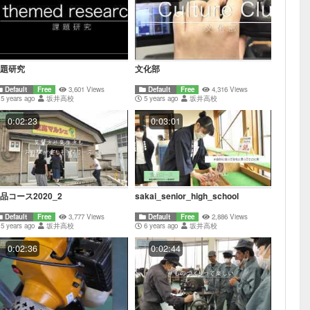
題研究
文化部
Default
Free
3,601 Views
Default
Free
4,316 Views
5 years ago
坂井高校
5 years ago
坂井高校
0:02:23
0:03:01
品コース2020_2
sakai_senior_high_school
Default
Free
3,777 Views
Default
Free
2,886 Views
5 years ago
坂井高校
6 years ago
坂井高校
0:02:36
0:02:44