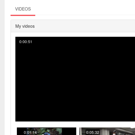
VIDEOS
My videos
0:00:51
0:01:14
0:05:32